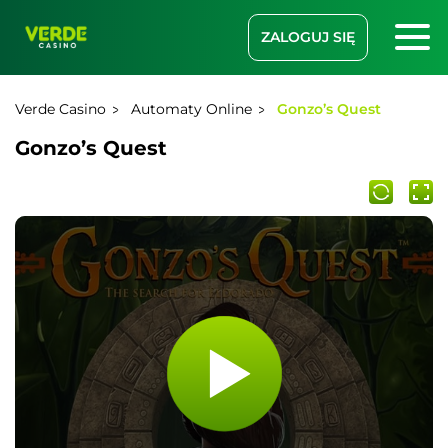
ZALOGUJ SIĘ
Verde Casino
Automaty Online
Gonzo’s Quest
Gonzo’s Quest