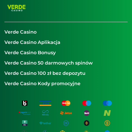
Verde Casino
Verde Casino Aplikacja
Verde Casino Bonusy
Verde Casino 50 darmowych spinów
Verde Casino 100 zł bez depozytu
Verde Casino Kody promocyjne