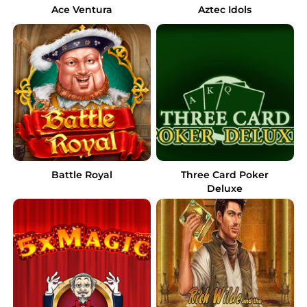
Ace Ventura
Aztec Idols
Battle Royal
Three Card Poker
Deluxe