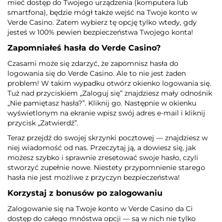
mieć dostęp do Twojego urządzenia (komputera lub
smartfona), będzie mógł także wejść na Twoje konto w
Verde Casino. Zatem wybierz tę opcję tylko wtedy, gdy
jesteś w 100% pewien bezpieczeństwa Twojego konta!
Zapomniałeś hasła do Verde Casino?
Czasami może się zdarzyć, że zapomnisz hasła do
logowania się do Verde Casino. Ale to nie jest żaden
problem! W takim wypadku otwórz okienko logowania się.
Tuż nad przyciskiem „Zaloguj się” znajdziesz mały odnośnik
„Nie pamiętasz hasła?”. Kliknij go. Następnie w okienku
wyświetlonym na ekranie wpisz swój adres e-mail i kliknij
przycisk „Zatwierdź”.
Teraz przejdź do swojej skrzynki pocztowej — znajdziesz w
niej wiadomość od nas. Przeczytaj ją, a dowiesz się, jak
możesz szybko i sprawnie zresetować swoje hasło, czyli
stworzyć zupełnie nowe. Niestety przypomnienie starego
hasła nie jest możliwe z przyczyn bezpieczeństwa!
Korzystaj z bonusów po zalogowaniu
Zalogowanie się na Twoje konto w Verde Casino da Ci
dostęp do całego mnóstwa opcji — są w nich nie tylko