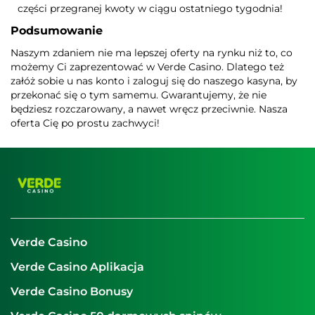
części przegranej kwoty w ciągu ostatniego tygodnia!
Podsumowanie
Naszym zdaniem nie ma lepszej oferty na rynku niż to, co
możemy Ci zaprezentować w Verde Casino. Dlatego też
załóż sobie u nas konto i zaloguj się do naszego kasyna, by
przekonać się o tym samemu. Gwarantujemy, że nie
będziesz rozczarowany, a nawet wręcz przeciwnie. Nasza
oferta Cię po prostu zachwyci!
Verde Casino
Verde Casino Aplikacja
Verde Casino Bonusy