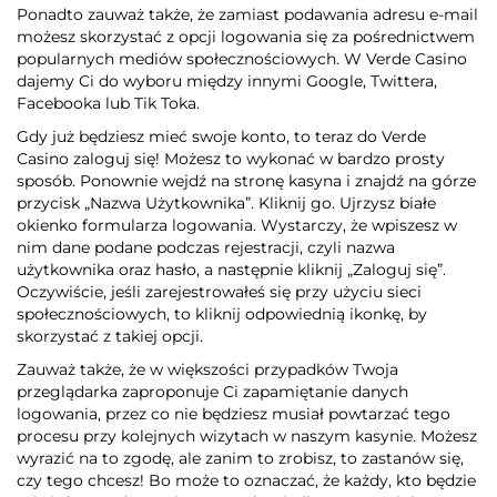
Ponadto zauważ także, że zamiast podawania adresu e-mail
możesz skorzystać z opcji logowania się za pośrednictwem
popularnych mediów społecznościowych. W Verde Casino
dajemy Ci do wyboru między innymi Google, Twittera,
Facebooka lub Tik Toka.
Gdy już będziesz mieć swoje konto, to teraz do Verde
Casino zaloguj się! Możesz to wykonać w bardzo prosty
sposób. Ponownie wejdź na stronę kasyna i znajdź na górze
przycisk „Nazwa Użytkownika”. Kliknij go. Ujrzysz białe
okienko formularza logowania. Wystarczy, że wpiszesz w
nim dane podane podczas rejestracji, czyli nazwa
użytkownika oraz hasło, a następnie kliknij „Zaloguj się”.
Oczywiście, jeśli zarejestrowałeś się przy użyciu sieci
społecznościowych, to kliknij odpowiednią ikonkę, by
skorzystać z takiej opcji.
Zauważ także, że w większości przypadków Twoja
przeglądarka zaproponuje Ci zapamiętanie danych
logowania, przez co nie będziesz musiał powtarzać tego
procesu przy kolejnych wizytach w naszym kasynie. Możesz
wyrazić na to zgodę, ale zanim to zrobisz, to zastanów się,
czy tego chcesz! Bo może to oznaczać, że każdy, kto będzie