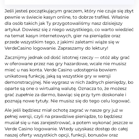
Jeśli jesteś początkującym graczem, który nie czuje się zbyt
pewnie w świecie kasyn online, to dobrze trafiłeś. Właśnie
dla osób takich jak Ty przygotowaliśmy nasz dzisiejszy
artykuł. Dowiesz się z niego wszystkiego, co warto wiedzieć
na temat kasyn internetowych, gier na pieniądze oraz
przede wszystkim tego, z jakimi zaletami wiąże się w
VerdeCasino logowanie. Zapraszamy do lektury!
Zacznijmy jednak od dość istotnej rzeczy — otóż aby grać
w oferowane przez nas gry hazardowe, wcale nie musisz
mieć u nas konta. Verde Casino udostępnia bowiem
unikatową funkcję, jaką są wszystkie gry w wersji
demonstracyjnej. Nie wygrasz w nich żadnych pieniędzy, bo
oparte są one o wirtualną walutę. Oznacza to, że możesz
grać zupełnie za darmo, bawiąc się przy tym doskonale i
poznają nowe tytuły. Nie musisz się do tego celu logować.
Ale jeśli będziesz miał ochotę zagrać w nasze gry już w
pełnej wersji, czyli na prawdziwe pieniądze, to będziesz
musiał się u nas zarejestrować, a potem wykonać jeszcze w
Verde Casino logowanie. Wtedy uzyskasz dostęp do całej
naszej oferty wszystkich opcji, funkcji, bonusów oraz