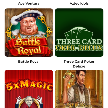
Ace Ventura
Aztec Idols
Battle Royal
Three Card Poker
Deluxe