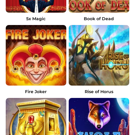
5x Magic
Book of Dead
Fire Joker
Rise of Horus